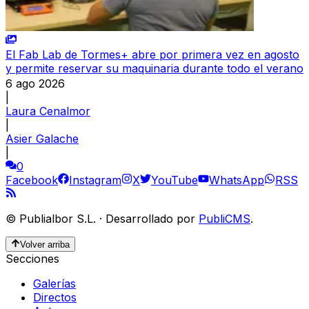
El Fab Lab de Tormes+ abre por primera vez en agosto
y permite reservar su maquinaria durante todo el verano
6 ago 2026
|
Laura Cenalmor
|
Asier Galache
|
0
Facebook
Instagram
X
YouTube
WhatsApp
RSS
©
Publialbor S.L.
·
Desarrollado por
PubliCMS
.
Volver arriba
Secciones
Galerías
Directos