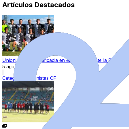
Artículos Destacados
Unionistas tira de eficacia en el amistoso ante la Ponferra
5 ago 2026
|
Categoría:
Unionistas CF