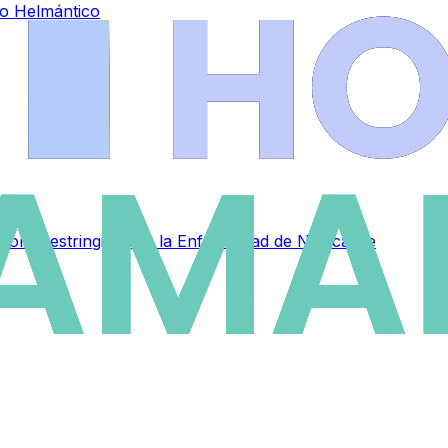
io Helmántico
zona restringida por la Enfermedad de Newcastle