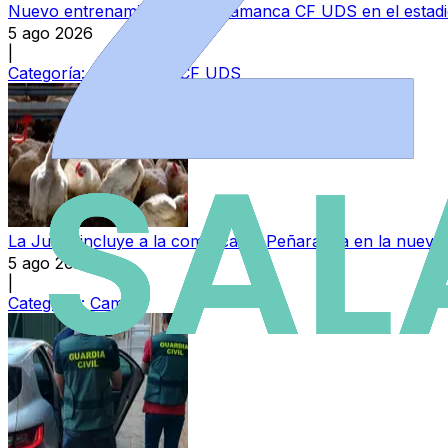
Nuevo entrenamiento del Salamanca CF UDS en el estad
5 ago 2026
|
Categoría:
Salamanca CF UDS
La Junta incluye a la comarca de Peñaranda en la nueva 
5 ago 2026
|
Categoría:
Campo