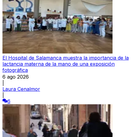
El Hospital de Salamanca muestra la importancia de la
lactancia materna de la mano de una exposición
fotográfica
6 ago 2026
|
Laura Cenalmor
|
6