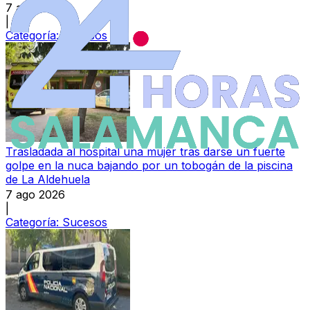
7 ago 2026
|
Categoría:
Sucesos
Trasladada al hospital una mujer tras darse un fuerte
golpe en la nuca bajando por un tobogán de la piscina
de La Aldehuela
7 ago 2026
|
Categoría:
Sucesos