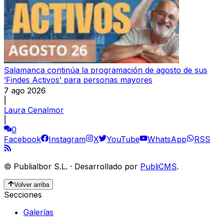
Salamanca continúa la programación de agosto de sus
‘Findes Activos’ para personas mayores
7 ago 2026
|
Laura Cenalmor
|
0
Facebook
Instagram
X
YouTube
WhatsApp
RSS
©
Publialbor S.L.
·
Desarrollado por
PubliCMS
.
Volver arriba
Secciones
Galerías