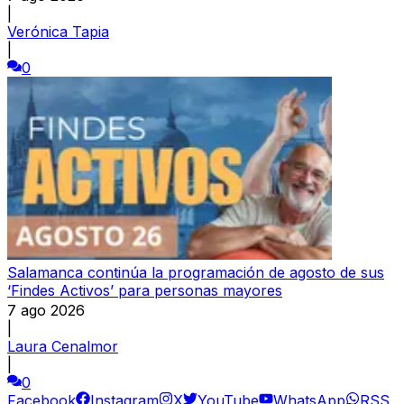
|
Verónica Tapia
|
0
Salamanca continúa la programación de agosto de sus
‘Findes Activos’ para personas mayores
7 ago 2026
|
Laura Cenalmor
|
0
Facebook
Instagram
X
YouTube
WhatsApp
RSS