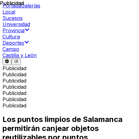
Publicidad
Publicidad
Portada
Galerías
Local
Sucesos
Universidad
Provincia
Cultura
Deportes
Campo
Castilla y León
Publicidad
Publicidad
Publicidad
Publicidad
Publicidad
Publicidad
Publicidad
Los puntos limpios de Salamanca
permitirán canjear objetos
reutilizables por puntos