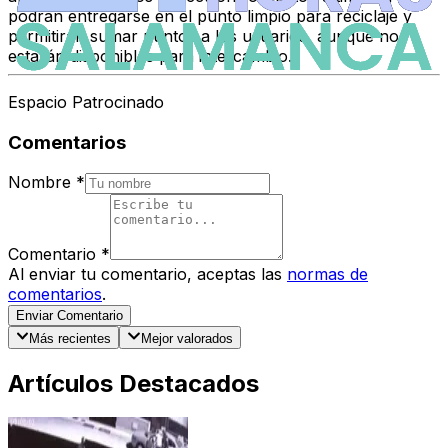
podrán entregarse en el punto limpio para reciclaje y
permitirán sumar puntos a los usuarios, aunque no
estarán disponibles para intercambio.
Espacio Patrocinado
Comentarios
Nombre
*
Comentario
*
Al enviar tu comentario, aceptas las
normas de
comentarios
.
Enviar Comentario
Más recientes
Mejor valorados
Artículos Destacados