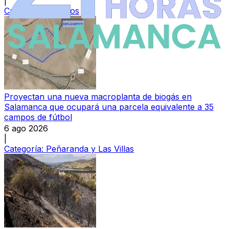
|
Categoría:
Sucesos
Proyectan una nueva macroplanta de biogás en
Salamanca que ocupará una parcela equivalente a 35
campos de fútbol
6 ago 2026
|
Categoría:
Peñaranda y Las Villas