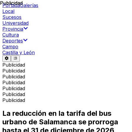
Publicidad
Publicidad
Portada
Galerías
Local
Sucesos
Universidad
Provincia
Cultura
Deportes
Campo
Castilla y León
Publicidad
Publicidad
Publicidad
Publicidad
Publicidad
Publicidad
Publicidad
La reducción en la tarifa del bus
urbano de Salamanca se prorroga
hasta el 31 de diciembre de 2026