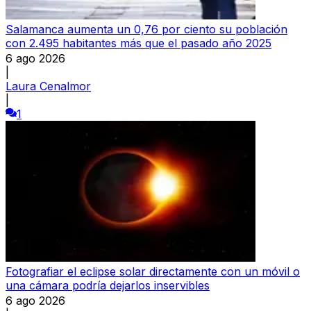
Salamanca aumenta un 0,76 por ciento su población
con 2.495 habitantes más que el pasado año 2025
6 ago 2026
|
Laura Cenalmor
|
1
Fotografiar el eclipse solar directamente con un móvil o
una cámara podría dejarlos inservibles
6 ago 2026