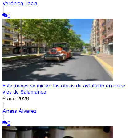
Verónica Tapia
|
0
Este jueves se inician las obras de asfaltado en once
vías de Salamanca
6 ago 2026
|
Anass Álvarez
|
0