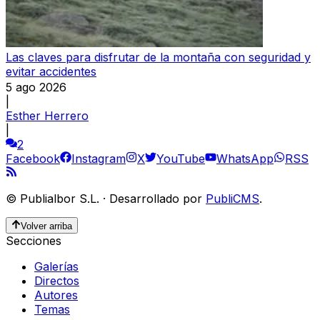
Las claves para disfrutar de la montaña con seguridad y
evitar accidentes
5 ago 2026
|
Esther Herrero
|
2
Facebook
Instagram
X
YouTube
WhatsApp
RSS
©
Publialbor S.L.
·
Desarrollado por
PubliCMS
.
Volver arriba
Secciones
Galerías
Directos
Autores
Temas