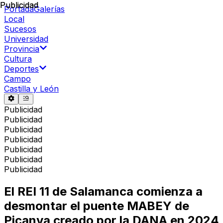
Publicidad
Publicidad
Portada
Galerías
Local
Sucesos
Universidad
Provincia
Cultura
Deportes
Campo
Castilla y León
Publicidad
Publicidad
Publicidad
Publicidad
Publicidad
Publicidad
Publicidad
El REI 11 de Salamanca comienza a
desmontar el puente MABEY de
Picanya creado por la DANA en 2024