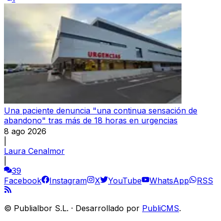
Una paciente denuncia "una continua sensación de
abandono" tras más de 18 horas en urgencias
8 ago 2026
|
Laura Cenalmor
|
39
Facebook
Instagram
X
YouTube
WhatsApp
RSS
©
Publialbor S.L.
·
Desarrollado por
PubliCMS
.