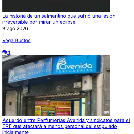
La historia de un salmantino que sufrió una lesión
irreversible por mirar un eclipse
8 ago 2026
|
Vega Bustos
|
4
Acuerdo entre Perfumerías Avenida y sindicatos para el
ERE que afectará a menos personal del estipulado
inicialmente