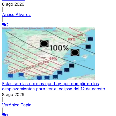
8 ago 2026
|
Anass Álvarez
|
2
Estas son las normas que hay que cumplir en los
desplazamientos para ver el eclipse del 12 de agosto
8 ago 2026
|
Verónica Tapia
|
1