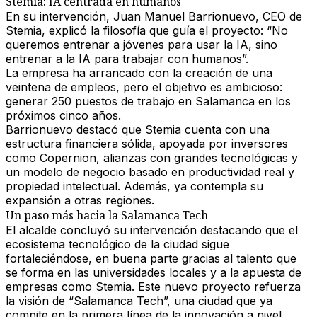
Stemia: IA centrada en humanos
En su intervención,
Juan Manuel Barrionuevo
, CEO de
Stemia, explicó la filosofía que guía el proyecto: “No
queremos entrenar a jóvenes para usar la IA, sino
entrenar a la IA para trabajar con humanos”.
La empresa ha arrancado con la creación de
una
veintena de empleos
, pero el objetivo es ambicioso:
generar 250 puestos de trabajo en Salamanca en los
próximos cinco años
.
Barrionuevo destacó que Stemia cuenta con una
estructura financiera sólida
, apoyada por
inversores
como Copernion
, alianzas con
grandes tecnológicas
y
un modelo de negocio basado en
productividad real y
propiedad intelectual
. Además, ya contempla su
expansión a otras regiones
.
Un paso más hacia la Salamanca Tech
El alcalde concluyó su intervención destacando que el
ecosistema tecnológico de la ciudad sigue
fortaleciéndose, en buena parte gracias al
talento que
se forma en las universidades locales
y a la apuesta de
empresas como Stemia. Este nuevo proyecto refuerza
la visión de
“Salamanca Tech”
, una ciudad que ya
compite en la primera línea de la innovación a nivel