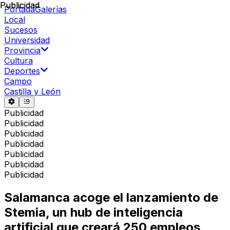
Publicidad
Publicidad
Portada
Galerías
Local
Sucesos
Universidad
Provincia
Cultura
Deportes
Campo
Castilla y León
Publicidad
Publicidad
Publicidad
Publicidad
Publicidad
Publicidad
Publicidad
Salamanca acoge el lanzamiento de
Stemia, un hub de inteligencia
artificial que creará 250 empleos