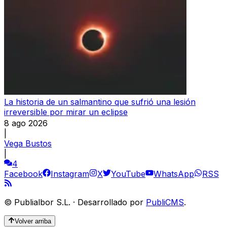
La historia de un salmantino que sufrió una lesión
irreversible por mirar un eclipse
8 ago 2026
|
Vega Bustos
|
4
Facebook
Instagram
X
YouTube
WhatsApp
RSS
©
Publialbor S.L.
·
Desarrollado por
PubliCMS
.
Volver arriba