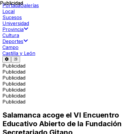
Publicidad
Publicidad
Portada
Galerías
Local
Sucesos
Universidad
Provincia
Cultura
Deportes
Campo
Castilla y León
Publicidad
Publicidad
Publicidad
Publicidad
Publicidad
Publicidad
Publicidad
Salamanca acoge el VI Encuentro
Educativo Abierto de la Fundación
Secretariado Gitano