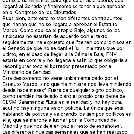
Consejo de Ministros para que dé el visto bueno, que
llegará al Senado y finalmente se tendría que aprobar
en el
Congreso de los Diputados
.
Pues bien, ante esto existen diferentes contrapuntos
que harían que no se llegara a aprobar el Estatuto
Marco. Como explica el propio Bajo, algunos de los
sindicatos no estarían de acuerdo con el texto,
seguidamente, ha expuesto que "tienen compromisos en
el Senado de que no se dará el ‘sí’", mientras que por
último, en el caso de llegar a la Cámara Baja, PNV
estaría en contra y no llegaría a salir, lo que obligaría a
reconfigurar todo el borrador presentado por el
Ministerio de Sanidad
.
Este descontento no viene únicamente dado por el
Estatuto Marco, sino que “la ministra nos lleva mintiendo
desde hace meses”. Fuera de cualquier signo político,
como también ha dejado claro el propio presidente de
CESM Salamanca: “Esta es la realidad y no hay otra,
aquí no hay ninguna visión política. La única que está
hablando de política y valorando los tiempos políticos es
ella, que se marche a luchar por la Comunidad de
Madrid y que nos deje en paz al resto de españoles”.
Las diferentes huelgas semanales que se han realizado