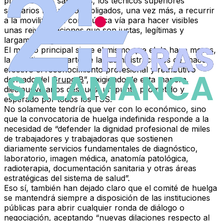
profesionales sanitarios, los técnicos superiores
sanitarios nos vemos obligados, una vez más, a recurrir
a la movilización como única vía para hacer visibles
unas reivindicaciones que son justas, legítimas y
largamente ignoradas”.
El motivo principal sigue el mismo que el de hace meses,
la negativa por parte de las administraciones de “
hacer
efectivo el reconocimiento profesional y retributivo
derivado del
Grupo B
”, exigiendo de esta manera,
diecinueve años después, un punto prometido y
esperado por todos los TSS.
No solamente tendría que ver con lo económico, sino
que la convocatoria de huelga indefinida responde a la
necesidad de “defender la dignidad profesional de miles
de trabajadores y trabajadoras que sostienen
diariamente
servicios fundamentales de diagnóstico,
laboratorio, imagen médica, anatomía patológica,
radioterapia, documentación sanitaria y otras áreas
estratégicas del sistema de salud
”.
Eso sí, también han dejado claro que el comité de huelga
se mantendrá siempre a disposición de las instituciones
públicas para abrir cualquier ronda de diálogo o
negociación, aceptando “nuevas dilaciones respecto al