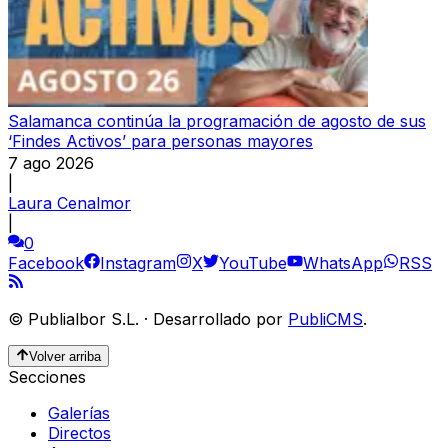
Salamanca continúa la programación de agosto de sus
‘Findes Activos’ para personas mayores
7 ago 2026
|
Laura Cenalmor
|
0
Facebook
Instagram
X
YouTube
WhatsApp
RSS
©
Publialbor S.L.
·
Desarrollado por
PubliCMS
.
Volver arriba
Secciones
Galerías
Directos