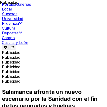
Publicidad
Publicidad
Portada
Galerías
Local
Sucesos
Universidad
Provincia
Cultura
Deportes
Campo
Castilla y León
Publicidad
Publicidad
Publicidad
Publicidad
Publicidad
Publicidad
Publicidad
Salamanca afronta un nuevo
escenario por la Sanidad con el fin
de las peonadas y huelgas