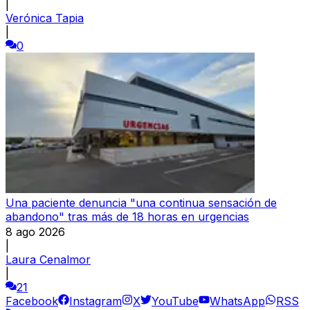
|
Verónica Tapia
|
0
Una paciente denuncia "una continua sensación de
abandono" tras más de 18 horas en urgencias
8 ago 2026
|
Laura Cenalmor
|
21
Facebook
Instagram
X
YouTube
WhatsApp
RSS