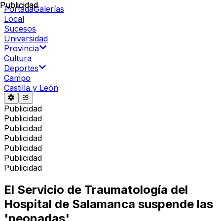
Publicidad
Publicidad
Portada
Galerías
Local
Sucesos
Universidad
Provincia
Cultura
Deportes
Campo
Castilla y León
Publicidad
Publicidad
Publicidad
Publicidad
Publicidad
Publicidad
Publicidad
El Servicio de Traumatología del
Hospital de Salamanca suspende las
'peonadas'