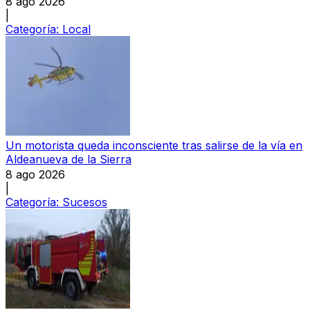
8 ago 2026
|
Categoría:
Local
Un motorista queda inconsciente tras salirse de la vía en
Aldeanueva de la Sierra
8 ago 2026
|
Categoría:
Sucesos