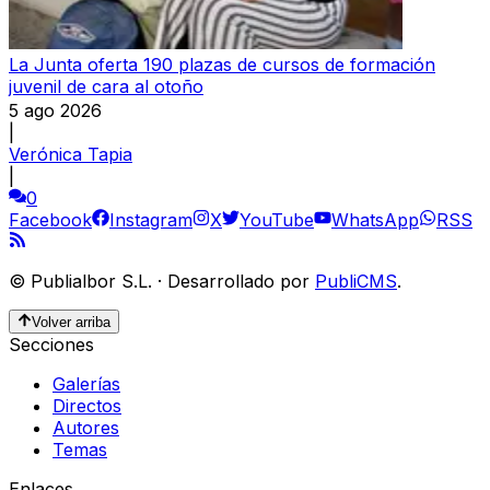
La Junta oferta 190 plazas de cursos de formación
juvenil de cara al otoño
5 ago 2026
|
Verónica Tapia
|
0
Facebook
Instagram
X
YouTube
WhatsApp
RSS
©
Publialbor S.L.
·
Desarrollado por
PubliCMS
.
Volver arriba
Secciones
Galerías
Directos
Autores
Temas
Enlaces