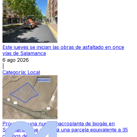
Este jueves se inician las obras de asfaltado en once
vías de Salamanca
6 ago 2026
|
Categoría:
Local
Proyectan una nueva macroplanta de biogás en
Salamanca que ocupará una parcela equivalente a 35
campos de fútbol