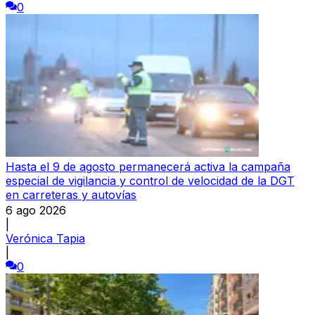
0
Hasta el 9 de agosto permanecerá activa la campaña
especial de vigilancia y control de velocidad de la DGT
en carreteras y autovías
6 ago 2026
|
Verónica Tapia
|
0