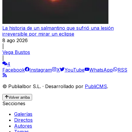
La historia de un salmantino que sufrió una lesión
irreversible por mirar un eclipse
8 ago 2026
|
Vega Bustos
|
4
Facebook
Instagram
X
YouTube
WhatsApp
RSS
©
Publialbor S.L.
·
Desarrollado por
PubliCMS
.
Volver arriba
Secciones
Galerías
Directos
Autores
Temas