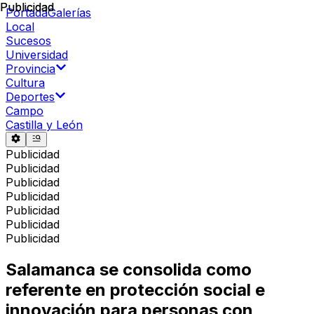
Publicidad
Publicidad
Portada
Galerías
Local
Sucesos
Universidad
Provincia
Cultura
Deportes
Campo
Castilla y León
Publicidad
Publicidad
Publicidad
Publicidad
Publicidad
Publicidad
Publicidad
Salamanca se consolida como
referente en protección social e
innovación para personas con