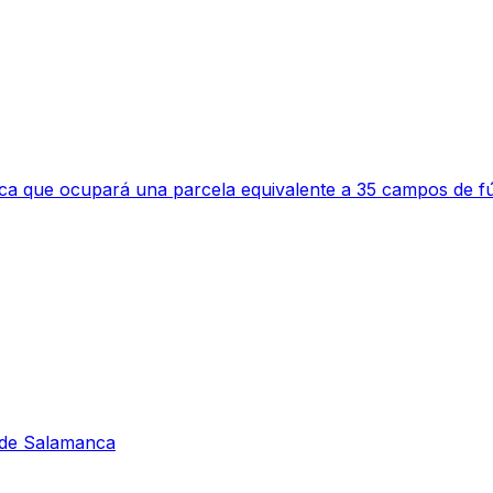
a que ocupará una parcela equivalente a 35 campos de fú
s de Salamanca