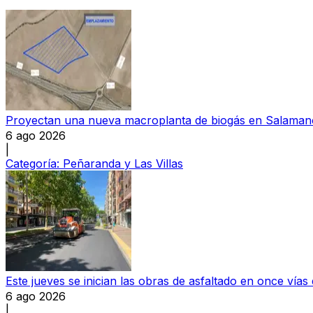
Proyectan una nueva macroplanta de biogás en Salamanc
6 ago 2026
|
Categoría:
Peñaranda y Las Villas
Este jueves se inician las obras de asfaltado en once vía
6 ago 2026
|