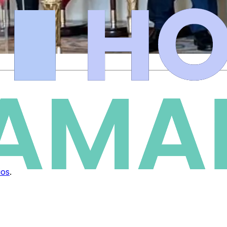
ios
.