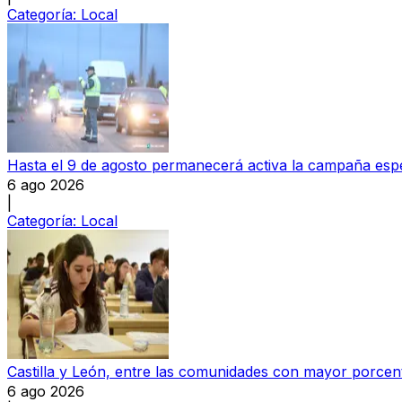
Categoría:
Local
Hasta el 9 de agosto permanecerá activa la campaña espec
6 ago 2026
|
Categoría:
Local
Castilla y León, entre las comunidades con mayor porcen
6 ago 2026