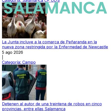
Categoría:
Salamanca CF UDS
La Junta incluye a la comarca de Peñaranda en la
nueva zona restringida por la Enfermedad de Newcastle
5 ago 2026
|
Categoría:
Campo
Detienen al autor de una treintena de robos en cinco
provincias, entre ellas Salamanca