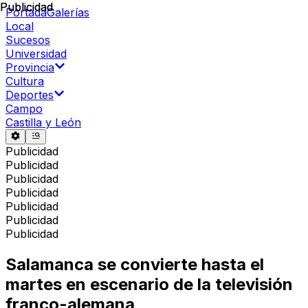
Publicidad
Publicidad
Portada
Galerías
Local
Sucesos
Universidad
Provincia
Cultura
Deportes
Campo
Castilla y León
Publicidad
Publicidad
Publicidad
Publicidad
Publicidad
Publicidad
Publicidad
Salamanca se convierte hasta el
martes en escenario de la televisión
franco-alemana