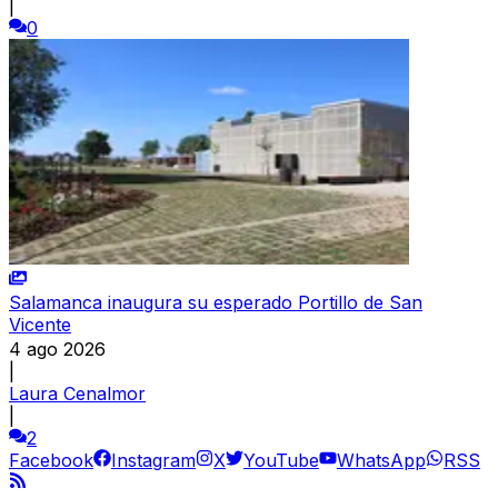
|
0
Salamanca inaugura su esperado Portillo de San
Vicente
4 ago 2026
|
Laura Cenalmor
|
2
Facebook
Instagram
X
YouTube
WhatsApp
RSS