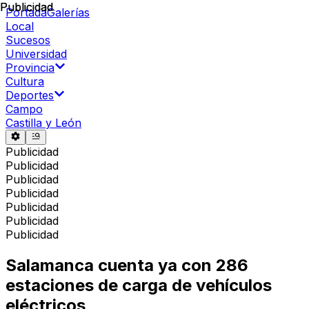
Publicidad
Publicidad
Portada
Galerías
Local
Sucesos
Universidad
Provincia
Cultura
Deportes
Campo
Castilla y León
Publicidad
Publicidad
Publicidad
Publicidad
Publicidad
Publicidad
Publicidad
Salamanca cuenta ya con 286
estaciones de carga de vehículos
eléctricos