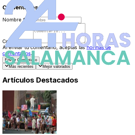
Comentarios
Nombre
*
Comentario
*
Al enviar tu comentario, aceptas las
normas de
comentarios
.
Enviar Comentario
Más recientes
Mejor valorados
Artículos Destacados