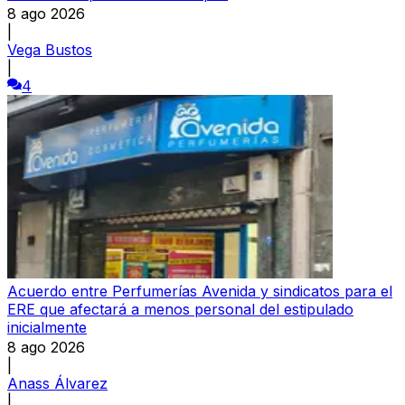
8 ago 2026
|
Vega Bustos
|
4
Acuerdo entre Perfumerías Avenida y sindicatos para el
ERE que afectará a menos personal del estipulado
inicialmente
8 ago 2026
|
Anass Álvarez
|