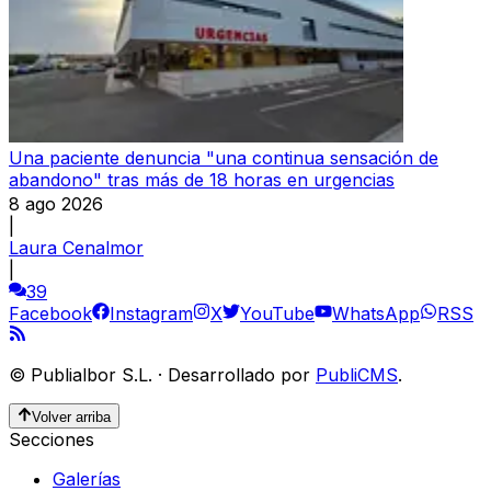
Una paciente denuncia "una continua sensación de
abandono" tras más de 18 horas en urgencias
8 ago 2026
|
Laura Cenalmor
|
39
Facebook
Instagram
X
YouTube
WhatsApp
RSS
©
Publialbor S.L.
·
Desarrollado por
PubliCMS
.
Volver arriba
Secciones
Galerías