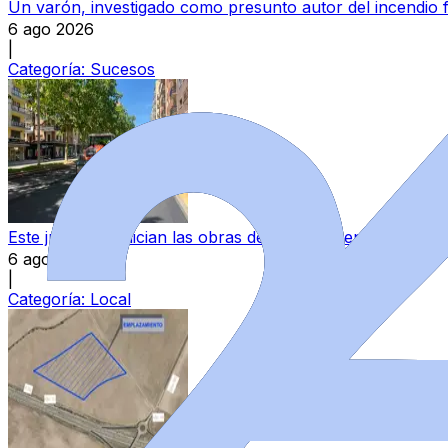
Un varón, investigado como presunto autor del incendio 
6 ago 2026
|
Categoría:
Sucesos
Este jueves se inician las obras de asfaltado en once vía
6 ago 2026
|
Categoría:
Local