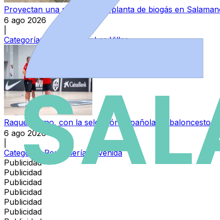
Proyectan una nueva macroplanta de biogás en Salamanc
6 ago 2026
|
Categoría:
Peñaranda y Las Villas
Raquel Romo, con la selección española de baloncesto f
6 ago 2026
|
Categoría:
Perfumerías Avenida
Publicidad
Publicidad
Publicidad
Publicidad
Publicidad
Publicidad