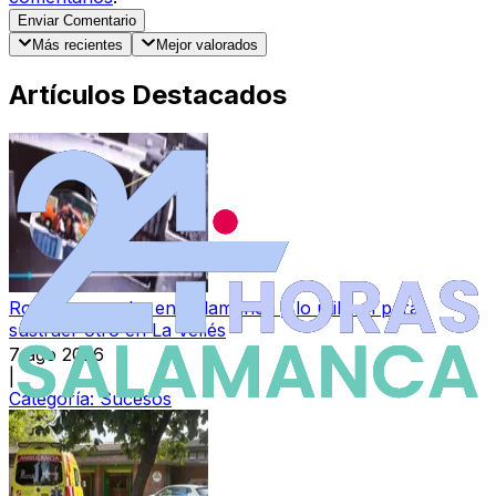
Enviar Comentario
Más recientes
Mejor valorados
Artículos Destacados
Roban un coche en Salamanca y lo utilizan para
sustraer otro en La Vellés
7 ago 2026
|
Categoría:
Sucesos