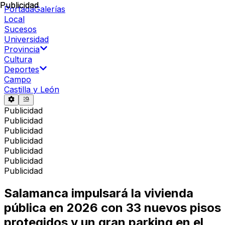
Publicidad
Publicidad
Portada
Galerías
Local
Sucesos
Universidad
Provincia
Cultura
Deportes
Campo
Castilla y León
Publicidad
Publicidad
Publicidad
Publicidad
Publicidad
Publicidad
Publicidad
Salamanca impulsará la vivienda
pública en 2026 con 33 nuevos pisos
protegidos y un gran parking en el