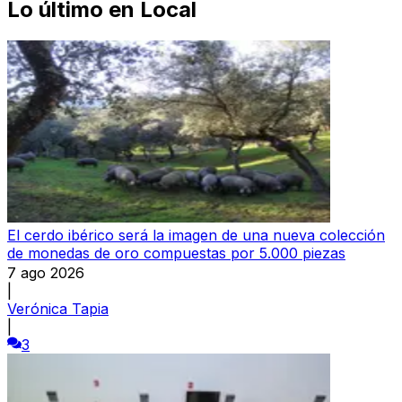
Lo último en
Local
El cerdo ibérico será la imagen de una nueva colección
de monedas de oro compuestas por 5.000 piezas
7 ago 2026
|
Verónica Tapia
|
3