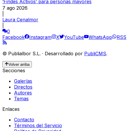
‘Findes Activos’ para personas mayores
7 ago 2026
|
Laura Cenalmor
|
0
Facebook
Instagram
X
YouTube
WhatsApp
RSS
©
Publialbor S.L.
·
Desarrollado por
PubliCMS
.
Volver arriba
Secciones
Galerías
Directos
Autores
Temas
Enlaces
Contacto
Términos del Servicio