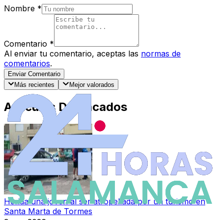
Nombre
*
Comentario
*
Al enviar tu comentario, aceptas las
normas de
comentarios
.
Enviar Comentario
Más recientes
Mejor valorados
Artículos Destacados
Herida una joven al ser atropellada por un turismo en
Santa Marta de Tormes