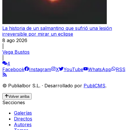
La historia de un salmantino que sufrió una lesión
irreversible por mirar un eclipse
8 ago 2026
|
Vega Bustos
|
4
Facebook
Instagram
X
YouTube
WhatsApp
RSS
©
Publialbor S.L.
·
Desarrollado por
PubliCMS
.
Volver arriba
Secciones
Galerías
Directos
Autores