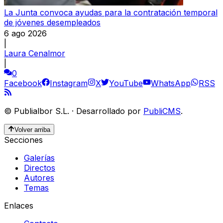
La Junta convoca ayudas para la contratación temporal
de jóvenes desempleados
6 ago 2026
|
Laura Cenalmor
|
0
Facebook
Instagram
X
YouTube
WhatsApp
RSS
©
Publialbor S.L.
·
Desarrollado por
PubliCMS
.
Volver arriba
Secciones
Galerías
Directos
Autores
Temas
Enlaces