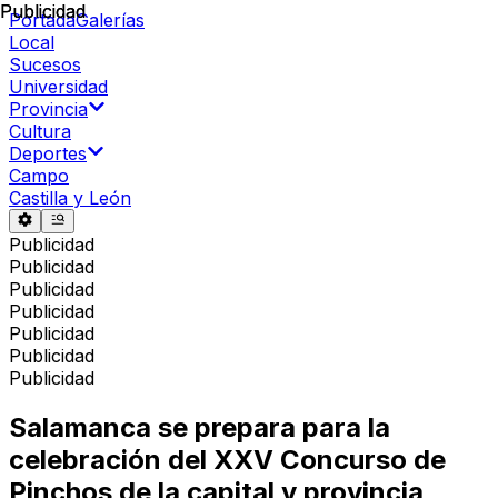
Publicidad
Publicidad
Portada
Galerías
Local
Sucesos
Universidad
Provincia
Cultura
Deportes
Campo
Castilla y León
Publicidad
Publicidad
Publicidad
Publicidad
Publicidad
Publicidad
Publicidad
Salamanca se prepara para la
celebración del XXV Concurso de
Pinchos de la capital y provincia