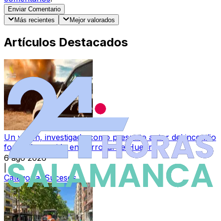
Enviar Comentario
Más recientes
Mejor valorados
Artículos Destacados
Un varón, investigado como presunto autor del incendio
forestal ocurrido en Berrocal de Huebra
6 ago 2026
|
Categoría:
Sucesos