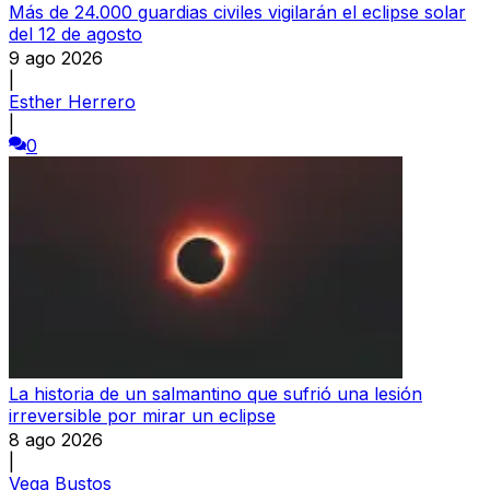
Más de 24.000 guardias civiles vigilarán el eclipse solar
del 12 de agosto
9 ago 2026
|
Esther Herrero
|
0
La historia de un salmantino que sufrió una lesión
irreversible por mirar un eclipse
8 ago 2026
|
Vega Bustos