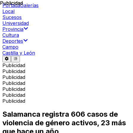
Publicidad
Publicidad
Portada
Galerías
Local
Sucesos
Universidad
Provincia
Cultura
Deportes
Campo
Castilla y León
Publicidad
Publicidad
Publicidad
Publicidad
Publicidad
Publicidad
Publicidad
Salamanca registra 606 casos de
violencia de género activos, 23 más
que hace un año