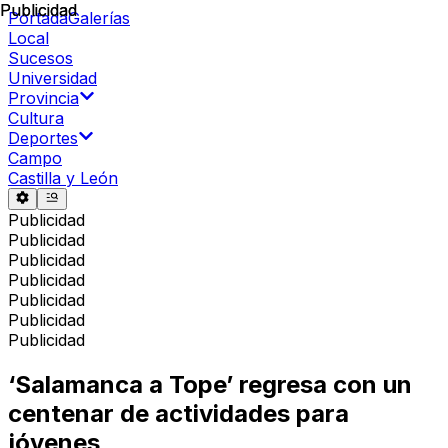
Publicidad
Publicidad
Portada
Galerías
Local
Sucesos
Universidad
Provincia
Cultura
Deportes
Campo
Castilla y León
Publicidad
Publicidad
Publicidad
Publicidad
Publicidad
Publicidad
Publicidad
‘Salamanca a Tope’ regresa con un
centenar de actividades para
jóvenes