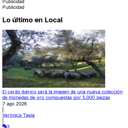
Publicidad
Publicidad
Lo último en
Local
El cerdo ibérico será la imagen de una nueva colección
de monedas de oro compuestas por 5.000 piezas
7 ago 2026
|
Verónica Tapia
|
3