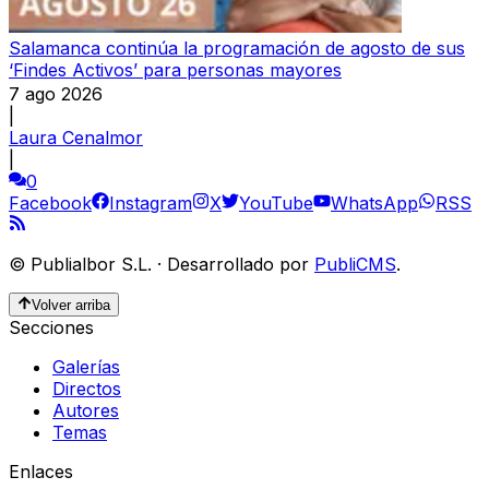
Salamanca continúa la programación de agosto de sus
‘Findes Activos’ para personas mayores
7 ago 2026
|
Laura Cenalmor
|
0
Facebook
Instagram
X
YouTube
WhatsApp
RSS
©
Publialbor S.L.
·
Desarrollado por
PubliCMS
.
Volver arriba
Secciones
Galerías
Directos
Autores
Temas
Enlaces