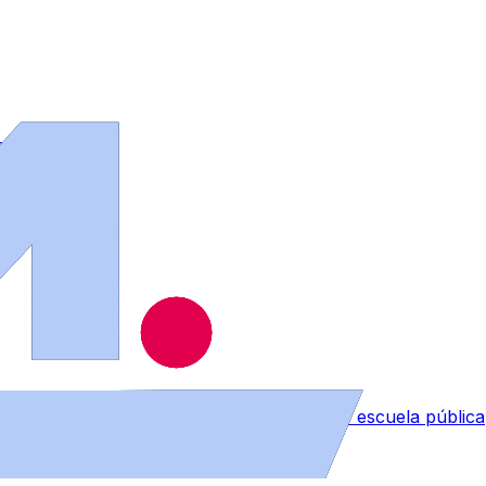
 los bomberos
 despedida reivindicando el sentimiento de escuela pública