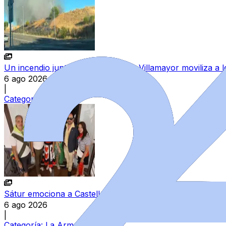
Un incendio junto a las piscinas de Villamayor moviliza a
6 ago 2026
|
Categoría:
Sucesos
Sátur emociona a Castellanos de Moriscos en el año de su
6 ago 2026
|
Categoría:
La Armuña