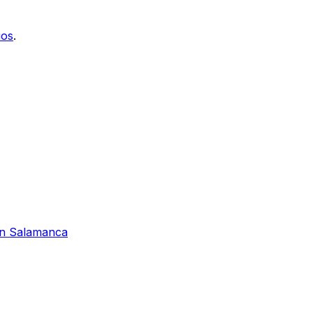
ios
.
 en Salamanca