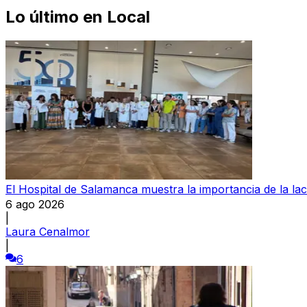
Lo último en
Local
El Hospital de Salamanca muestra la importancia de la la
6 ago 2026
|
Laura Cenalmor
|
6