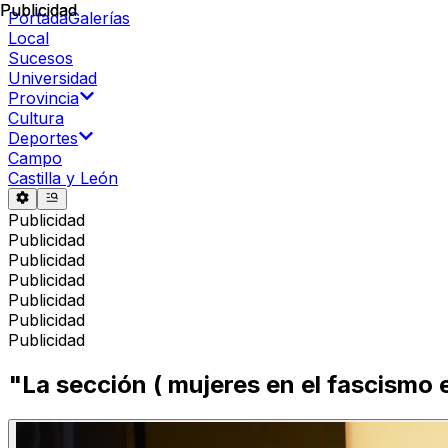
Publicidad
Publicidad
Portada
Galerías
Local
Sucesos
Universidad
Provincia
Cultura
Deportes
Campo
Castilla y León
Publicidad
Publicidad
Publicidad
Publicidad
Publicidad
Publicidad
Publicidad
"La sección ( mujeres en el fascismo 