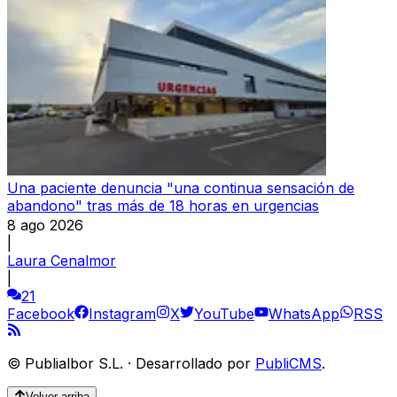
Una paciente denuncia "una continua sensación de
abandono" tras más de 18 horas en urgencias
8 ago 2026
|
Laura Cenalmor
|
21
Facebook
Instagram
X
YouTube
WhatsApp
RSS
©
Publialbor S.L.
·
Desarrollado por
PubliCMS
.
Volver arriba