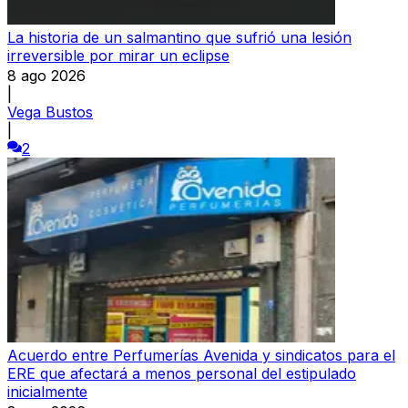
La historia de un salmantino que sufrió una lesión
irreversible por mirar un eclipse
8 ago 2026
|
Vega Bustos
|
2
Acuerdo entre Perfumerías Avenida y sindicatos para el
ERE que afectará a menos personal del estipulado
inicialmente