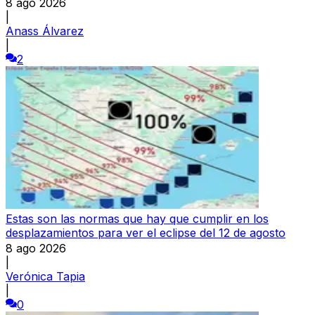
8 ago 2026
|
Anass Álvarez
|
2
Estas son las normas que hay que cumplir en los
desplazamientos para ver el eclipse del 12 de agosto
8 ago 2026
|
Verónica Tapia
|
0