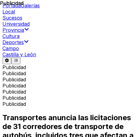
Publicidad
Publicidad
Portada
Galerías
Local
Sucesos
Universidad
Provincia
Cultura
Deportes
Campo
Castilla y León
Publicidad
Publicidad
Publicidad
Publicidad
Publicidad
Publicidad
Publicidad
Transportes anuncia las licitaciones
de 31 corredores de transporte de
autobús, incluidos tres que afectan a