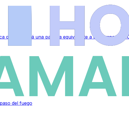
a que ocupará una parcela equivalente a 35 campos de fú
 paso del fuego