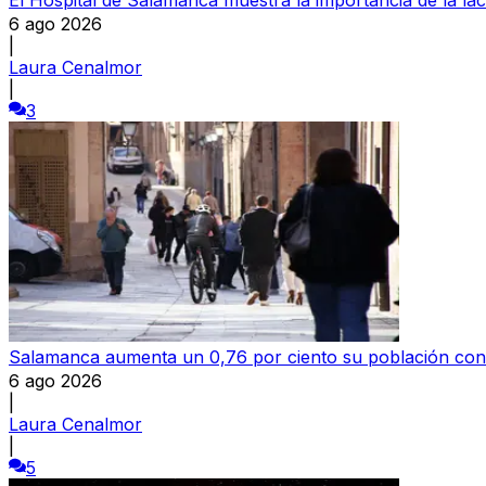
6 ago 2026
|
Laura Cenalmor
|
3
Salamanca aumenta un 0,76 por ciento su población con
6 ago 2026
|
Laura Cenalmor
|
5