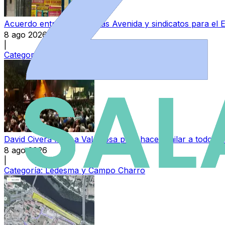
Acuerdo entre Perfumerías Avenida y sindicatos para el E
8 ago 2026
|
Categoría:
Local
David Civera llega a Valdelosa para hacer bailar a todo 
8 ago 2026
|
Categoría:
Ledesma y Campo Charro