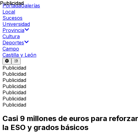
Publicidad
Publicidad
Portada
Galerías
Local
Sucesos
Universidad
Provincia
Cultura
Deportes
Campo
Castilla y León
Publicidad
Publicidad
Publicidad
Publicidad
Publicidad
Publicidad
Publicidad
Casi 9 millones de euros para reforza
la ESO y grados básicos