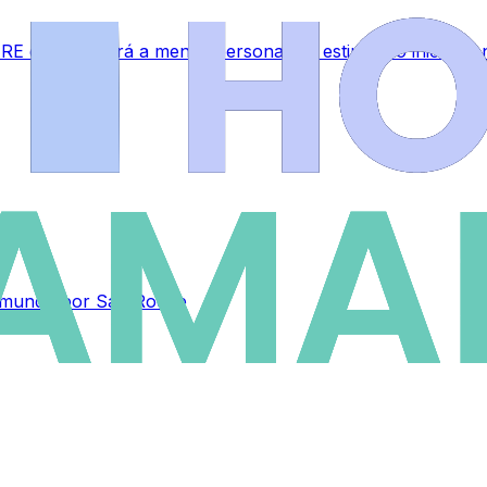
RE que afectará a menos personal del estipulado inicialme
el mundo por San Roque