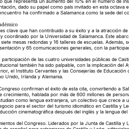
o que representa un aumento del 10% en el número de inscri
tación, dado su papel como país invitado en esta octava ed
encuentro ha confirmado a Salamanca como la sede del co
cadémico
 clave que han contribuido a su éxito y a la atracción de
y coordinado por la Universidad de Salamanca. Este abarcó 
, siete mesas redondas y 16 talleres de escuelas. Además
entación y 65 comunicaciones generales, con la participac
articipación de las cuatro universidades públicas de Castil
itucional también ha sido palpable, con la implicación del
ior, el Instituto Cervantes y las Consejerías de Educació
no Unido, Irlanda y Alemania.
ongreso confirman el éxito de esta cita, convirtiendo a Sa
nte crecimiento, hablada por más de 600 millones de perso
studian como lengua extranjera, un colectivo que crece a 
ocio para el sector del turismo idiomático en Castilla y Le
ducción cinematográfica después del inglés y la lengua de
imientos del Congreso. Liderados por la Junta de Castilla y