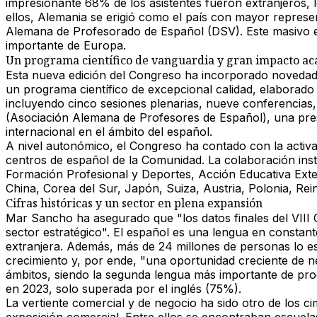
impresionante 68% de los asistentes fueron extranjeros, l
ellos, Alemania se erigió como el país con mayor represen
Alemana de Profesorado de Español (DSV). Este masivo 
importante de Europa.
Un programa científico de vanguardia y gran impacto a
Esta nueva edición del Congreso ha incorporado novedades
un programa científico de excepcional calidad, elaborado 
incluyendo cinco sesiones plenarias, nueve conferencias
(Asociación Alemana de Profesores de Español), una pres
internacional en el ámbito del español.
A nivel autonómico, el Congreso ha contado con la activa p
centros de español de la Comunidad. La colaboración inst
Formación Profesional y Deportes, Acción Educativa Exter
China, Corea del Sur, Japón, Suiza, Austria, Polonia, Rei
Cifras históricas y un sector en plena expansión
Mar Sancho ha asegurado que "los datos finales del VIII C
sector estratégico". El español es una lengua en consta
extranjera. Además, más de 24 millones de personas lo e
crecimiento y, por ende, "una oportunidad creciente de neg
ámbitos, siendo la segunda lengua más importante de pro
en 2023, solo superada por el inglés (75%).
La vertiente comercial y de negocio ha sido otro de los c