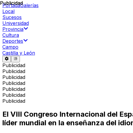
Publicidad
Publicidad
Portada
Galerías
Local
Sucesos
Universidad
Provincia
Cultura
Deportes
Campo
Castilla y León
Publicidad
Publicidad
Publicidad
Publicidad
Publicidad
Publicidad
Publicidad
El VIII Congreso Internacional del Es
líder mundial en la enseñanza del idi