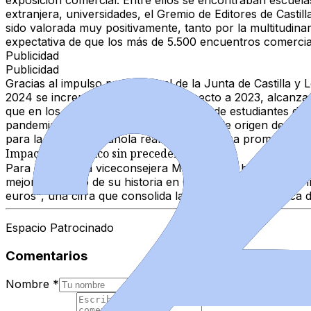
exposición comercial. Entre ellos se encontraban escuelas
extranjera, universidades, el Gremio de Editores de Castil
sido valorada muy positivamente, tanto por la multitudina
expectativa de que los más de 5.500 encuentros comercia
Publicidad
Publicidad
Gracias al impulso promocional de la Junta de Castilla y
2024 se incrementó un 21,34% respecto a 2023, alcanzando
que en los dos últimos años el número de estudiantes de 
pandemia (2019). Los principales países de origen de est
para la Lengua Española realiza una intensa promoción de
Impacto económico sin precedentes
Para concluir, la viceconsejera Mar Sancho ha subrayado
mejor momento de su historia en Castilla y León, con un 
euros", una cifra que consolida la relevancia estratégica 
Espacio Patrocinado
Comentarios
Nombre
*