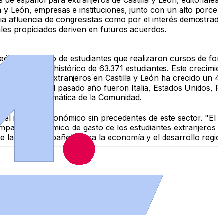
 de español para extranjeros de Castilla y León, editoriale
la y León, empresas e instituciones, junto con un alto porc
ria afluencia de congresistas como por el interés demostrad
les propiciados deriven en futuros acuerdos.
 León, el número de estudiantes que realizaron cursos de 
 un récord histórico de 63.371 estudiantes. Este crecimie
español para extranjeros en Castilla y León ha crecido un
os estudiantes el pasado año fueron Italia, Estados Unidos
 la oferta idiomática de la Comunidad.
 el impacto económico sin precedentes de este sector. "El
impacto económico de gasto de los estudiantes extranjeros 
de la lengua española para la economía y el desarrollo regi