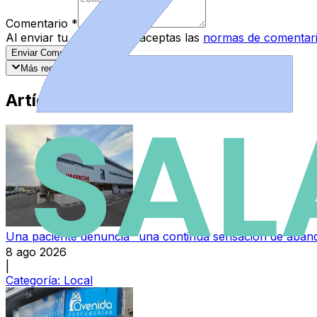
Comentario
*
Al enviar tu comentario, aceptas las
normas de comentar
Enviar Comentario
Más recientes
Mejor valorados
Artículos Destacados
Una paciente denuncia "una continua sensación de aband
8 ago 2026
|
Categoría:
Local