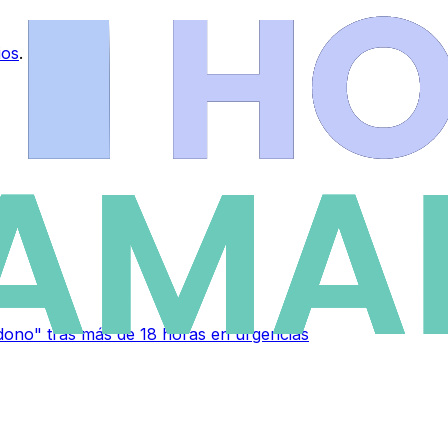
ios
.
ono" tras más de 18 horas en urgencias