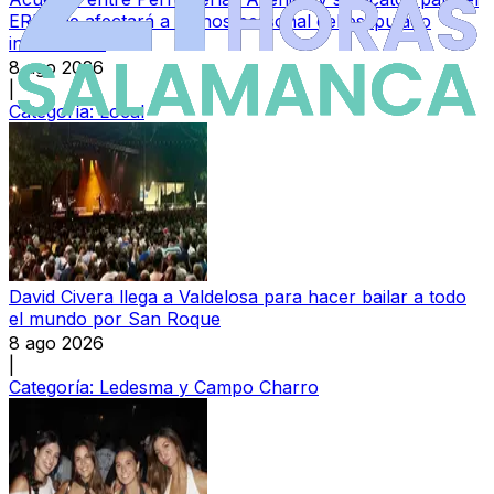
ERE que afectará a menos personal del estipulado
inicialmente
8 ago 2026
|
Categoría:
Local
David Civera llega a Valdelosa para hacer bailar a todo
el mundo por San Roque
8 ago 2026
|
Categoría:
Ledesma y Campo Charro