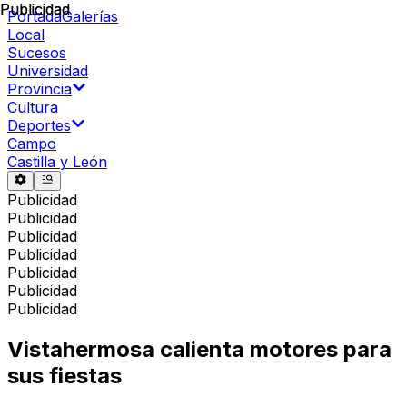
Publicidad
Publicidad
Portada
Galerías
Local
Sucesos
Universidad
Provincia
Cultura
Deportes
Campo
Castilla y León
Publicidad
Publicidad
Publicidad
Publicidad
Publicidad
Publicidad
Publicidad
Vistahermosa calienta motores para
sus fiestas