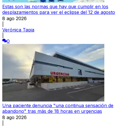
Estas son las normas que hay que cumplir en los
desplazamientos para ver el eclipse del 12 de agosto
8 ago 2026
|
Verónica Tapia
|
0
Una paciente denuncia "una continua sensación de
abandono" tras más de 18 horas en urgencias
8 ago 2026
|