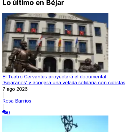
Lo último en
Béjar
El Teatro Cervantes proyectará el documental
‘Bejaranos’ y acogerá una velada solidaria con ciclistas
7 ago 2026
|
Rosa Barrios
|
0