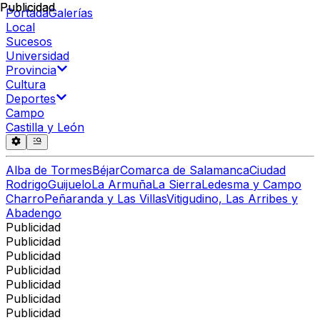
Publicidad
Publicidad
Portada
Galerías
Local
Sucesos
Universidad
Provincia
Cultura
Deportes
Campo
Castilla y León
Alba de Tormes
Béjar
Comarca de Salamanca
Ciudad
Rodrigo
Guijuelo
La Armuña
La Sierra
Ledesma y Campo
Charro
Peñaranda y Las Villas
Vitigudino, Las Arribes y
Abadengo
Publicidad
Publicidad
Publicidad
Publicidad
Publicidad
Publicidad
Publicidad