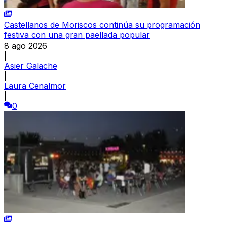
Castellanos de Moriscos continúa su programación
festiva con una gran paellada popular
8 ago 2026
|
Asier Galache
|
Laura Cenalmor
|
0