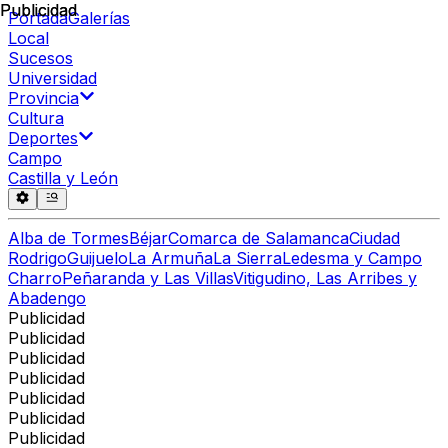
Publicidad
Publicidad
Portada
Galerías
Local
Sucesos
Universidad
Provincia
Cultura
Deportes
Campo
Castilla y León
Alba de Tormes
Béjar
Comarca de Salamanca
Ciudad
Rodrigo
Guijuelo
La Armuña
La Sierra
Ledesma y Campo
Charro
Peñaranda y Las Villas
Vitigudino, Las Arribes y
Abadengo
Publicidad
Publicidad
Publicidad
Publicidad
Publicidad
Publicidad
Publicidad