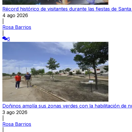
Récord histórico de visitantes durante las fiestas de Sant
4 ago 2026
|
Rosa Barrios
|
6
Doñinos amplía sus zonas verdes con la habilitación de 
3 ago 2026
|
Rosa Barrios
|