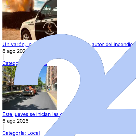
Un varón, investigado como presunto autor del incendio 
6 ago 2026
|
Categoría:
Sucesos
Este jueves se inician las obras de asfaltado en once vía
6 ago 2026
|
Categoría:
Local