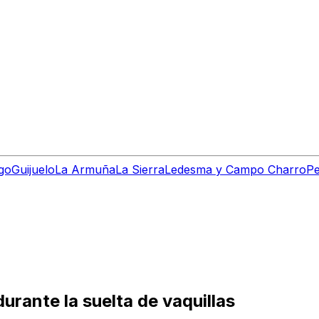
go
Guijuelo
La Armuña
La Sierra
Ledesma y Campo Charro
Pe
urante la suelta de vaquillas