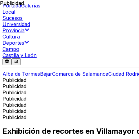
Publicidad
Publicidad
Portada
Galerías
Local
Sucesos
Universidad
Provincia
Cultura
Deportes
Campo
Castilla y León
Alba de Tormes
Béjar
Comarca de Salamanca
Ciudad Rodri
Publicidad
Publicidad
Publicidad
Publicidad
Publicidad
Publicidad
Publicidad
Exhibición de recortes en Villamayor d