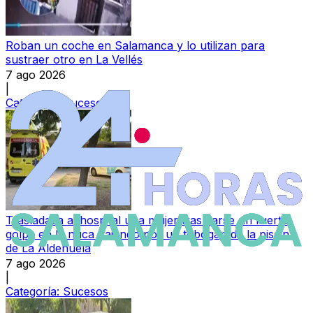
Roban un coche en Salamanca y lo utilizan para
sustraer otro en La Vellés
7 ago 2026
|
Categoría:
Sucesos
Trasladada al hospital una mujer tras darse un fuerte
golpe en la nuca bajando por un tobogán de la piscina
de La Aldehuela
7 ago 2026
|
Categoría:
Sucesos