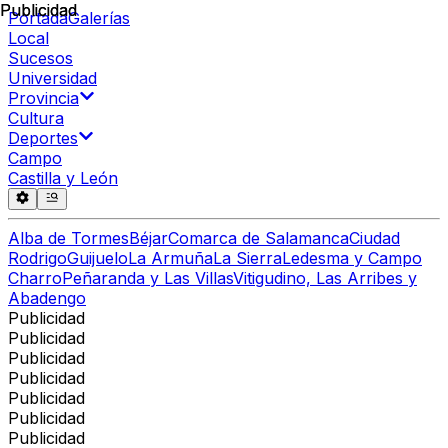
Publicidad
Publicidad
Portada
Galerías
Local
Sucesos
Universidad
Provincia
Cultura
Deportes
Campo
Castilla y León
Alba de Tormes
Béjar
Comarca de Salamanca
Ciudad
Rodrigo
Guijuelo
La Armuña
La Sierra
Ledesma y Campo
Charro
Peñaranda y Las Villas
Vitigudino, Las Arribes y
Abadengo
Publicidad
Publicidad
Publicidad
Publicidad
Publicidad
Publicidad
Publicidad