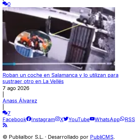
0
Roban un coche en Salamanca y lo utilizan para
sustraer otro en La Vellés
7 ago 2026
|
Anass Álvarez
|
7
Facebook
Instagram
X
YouTube
WhatsApp
RSS
©
Publialbor S.L.
·
Desarrollado por
PubliCMS
.