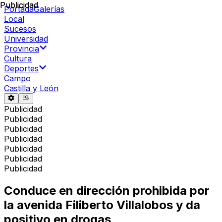
Publicidad
Publicidad
Portada
Galerías
Local
Sucesos
Universidad
Provincia
Cultura
Deportes
Campo
Castilla y León
Publicidad
Publicidad
Publicidad
Publicidad
Publicidad
Publicidad
Publicidad
Conduce en dirección prohibida por
la avenida Filiberto Villalobos y da
positivo en drogas