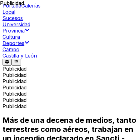
Publicidad
Publicidad
Portada
Galerías
Local
Sucesos
Universidad
Provincia
Cultura
Deportes
Campo
Castilla y León
Publicidad
Publicidad
Publicidad
Publicidad
Publicidad
Publicidad
Publicidad
Más de una decena de medios, tanto
terrestres como aéreos, trabajan en
un incendio declarado en Sancti -