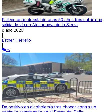
Fallece un motorista de unos 50 años tras sufrir una
salida de vía en Aldeanueva de la Sierra
8 ago 2026
|
Esther Herrero
|
22
Da positivo en alcoholemia tras chocar contra un
vehículo estacionado en el Paseo del Rollo