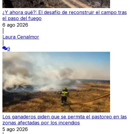
¿Y ahora qué?: El desafío de reconstruir el campo tras
el paso del fuego
6 ago 2026
|
Laura Cenalmor
|
9
Los ganaderos piden que se permita el pastoreo en las
zonas afectadas por los incendios
5 ago 2026