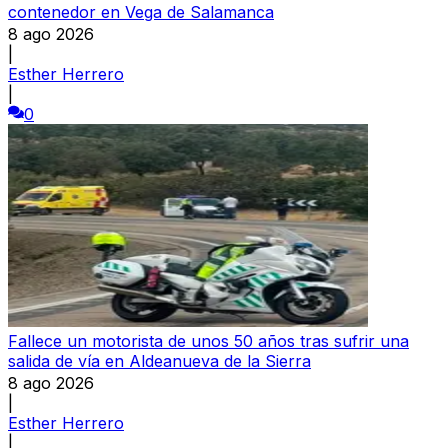
contenedor en Vega de Salamanca
8 ago 2026
|
Esther Herrero
|
0
Fallece un motorista de unos 50 años tras sufrir una
salida de vía en Aldeanueva de la Sierra
8 ago 2026
|
Esther Herrero
|