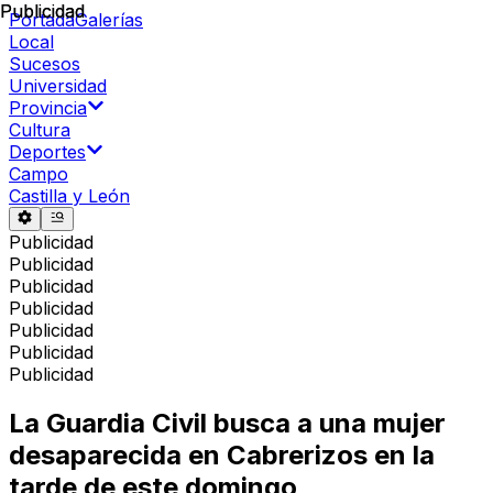
Publicidad
Publicidad
Portada
Galerías
Local
Sucesos
Universidad
Provincia
Cultura
Deportes
Campo
Castilla y León
Publicidad
Publicidad
Publicidad
Publicidad
Publicidad
Publicidad
Publicidad
La Guardia Civil busca a una mujer
desaparecida en Cabrerizos en la
tarde de este domingo