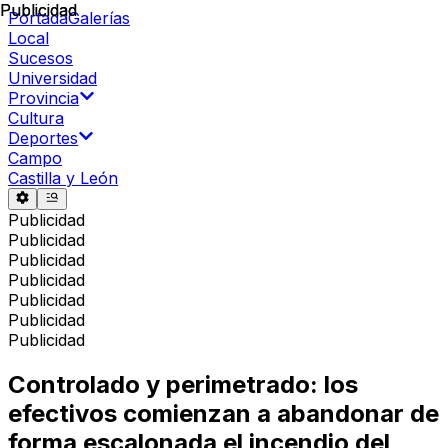
Publicidad
Publicidad
Portada
Galerías
Local
Sucesos
Universidad
Provincia
Cultura
Deportes
Campo
Castilla y León
Publicidad
Publicidad
Publicidad
Publicidad
Publicidad
Publicidad
Publicidad
Controlado y perimetrado: los
efectivos comienzan a abandonar de
forma escalonada el incendio del