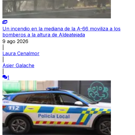
Un incendio en la mediana de la A-66 moviliza a los
bomberos a la altura de Aldeatejada
9 ago 2026
|
Laura Cenalmor
|
Asier Galache
|
1