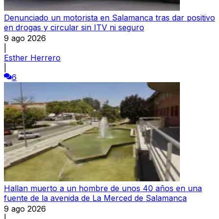
Denunciado un motorista en Salamanca tras dar positivo
en drogas y circular sin ITV ni seguro
9 ago 2026
|
Esther Herrero
|
6
Hallan muerto a un hombre de unos 40 años en una
fuente de la avenida de La Merced de Salamanca
9 ago 2026
|