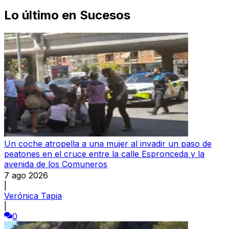
Lo último en
Sucesos
Un coche atropella a una mujer al invadir un paso de
peatones en el cruce entre la calle Espronceda y la
avenida de los Comuneros
7 ago 2026
|
Verónica Tapia
|
0