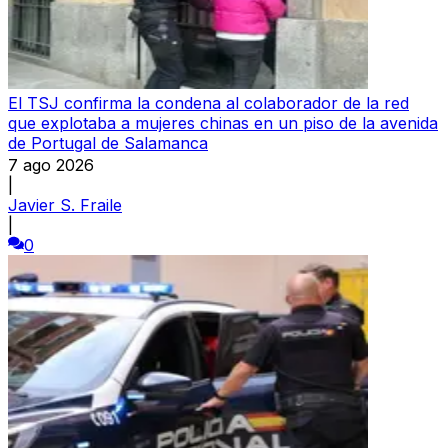
El TSJ confirma la condena al colaborador de la red
que explotaba a mujeres chinas en un piso de la avenida
de Portugal de Salamanca
7 ago 2026
|
Javier S. Fraile
|
0