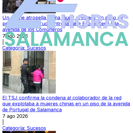
Un coche atropella a una mujer al invadir un paso de
peatones en el cruce entre la calle Espronceda y la
avenida de los Comuneros
7 ago 2026
|
Categoría:
Sucesos
El TSJ confirma la condena al colaborador de la red
que explotaba a mujeres chinas en un piso de la avenida
de Portugal de Salamanca
7 ago 2026
|
Categoría:
Sucesos