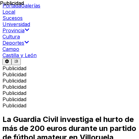
Publicidad
Publicidad
Portada
Galerías
Local
Sucesos
Universidad
Provincia
Cultura
Deportes
Campo
Castilla y León
Publicidad
Publicidad
Publicidad
Publicidad
Publicidad
Publicidad
Publicidad
La Guardia Civil investiga el hurto de
más de 200 euros durante un partido
de fútbol amateur en Villoruela