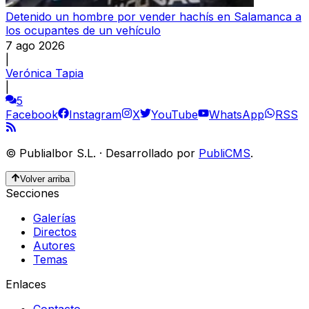
Detenido un hombre por vender hachís en Salamanca a
los ocupantes de un vehículo
7 ago 2026
|
Verónica Tapia
|
5
Facebook
Instagram
X
YouTube
WhatsApp
RSS
©
Publialbor S.L.
·
Desarrollado por
PubliCMS
.
Volver arriba
Secciones
Galerías
Directos
Autores
Temas
Enlaces