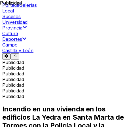
Publicidad
Publicidad
Portada
Galerías
Local
Sucesos
Universidad
Provincia
Cultura
Deportes
Campo
Castilla y León
Publicidad
Publicidad
Publicidad
Publicidad
Publicidad
Publicidad
Publicidad
Incendio en una vivienda en los
edificios La Yedra en Santa Marta de
Tormes con la Policía Local y la