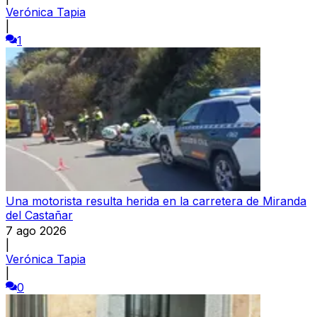
Verónica Tapia
|
1
Una motorista resulta herida en la carretera de Miranda
del Castañar
7 ago 2026
|
Verónica Tapia
|
0