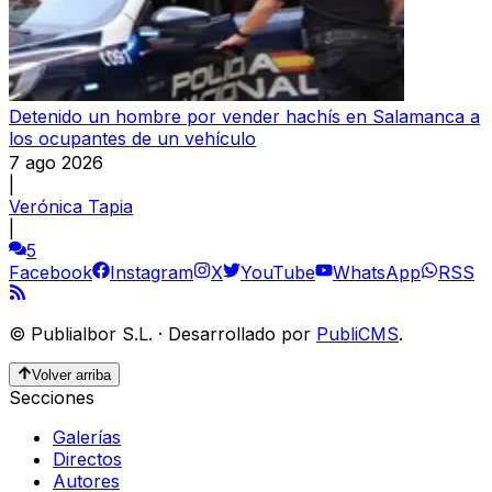
Detenido un hombre por vender hachís en Salamanca a
los ocupantes de un vehículo
7 ago 2026
|
Verónica Tapia
|
5
Facebook
Instagram
X
YouTube
WhatsApp
RSS
©
Publialbor S.L.
·
Desarrollado por
PubliCMS
.
Volver arriba
Secciones
Galerías
Directos
Autores