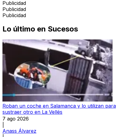
Publicidad
Publicidad
Publicidad
Lo último en
Sucesos
Roban un coche en Salamanca y lo utilizan para
sustraer otro en La Vellés
7 ago 2026
|
Anass Álvarez
|