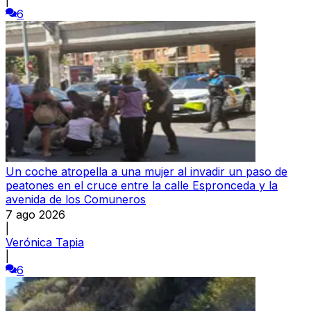
6
Un coche atropella a una mujer al invadir un paso de
peatones en el cruce entre la calle Espronceda y la
avenida de los Comuneros
7 ago 2026
|
Verónica Tapia
|
6