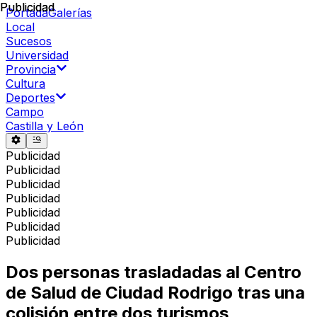
Publicidad
Publicidad
Portada
Galerías
Local
Sucesos
Universidad
Provincia
Cultura
Deportes
Campo
Castilla y León
Publicidad
Publicidad
Publicidad
Publicidad
Publicidad
Publicidad
Publicidad
Dos personas trasladadas al Centro
de Salud de Ciudad Rodrigo tras una
colisión entre dos turismos