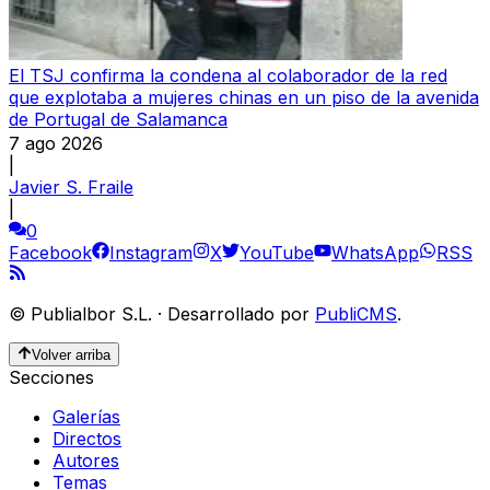
El TSJ confirma la condena al colaborador de la red
que explotaba a mujeres chinas en un piso de la avenida
de Portugal de Salamanca
7 ago 2026
|
Javier S. Fraile
|
0
Facebook
Instagram
X
YouTube
WhatsApp
RSS
©
Publialbor S.L.
·
Desarrollado por
PubliCMS
.
Volver arriba
Secciones
Galerías
Directos
Autores
Temas