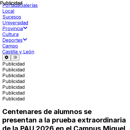
Publicidad
Publicidad
Portada
Galerías
Local
Sucesos
Universidad
Provincia
Cultura
Deportes
Campo
Castilla y León
Publicidad
Publicidad
Publicidad
Publicidad
Publicidad
Publicidad
Publicidad
Centenares de alumnos se
presentan a la prueba extraordinaria
de la PAU 2026 en el Campus Miguel