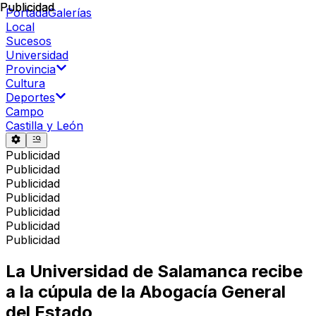
Publicidad
Publicidad
Portada
Galerías
Local
Sucesos
Universidad
Provincia
Cultura
Deportes
Campo
Castilla y León
Publicidad
Publicidad
Publicidad
Publicidad
Publicidad
Publicidad
Publicidad
La Universidad de Salamanca recibe
a la cúpula de la Abogacía General
del Estado