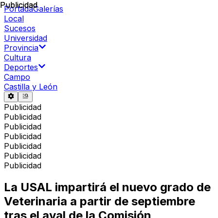
Publicidad
Publicidad
Portada
Galerías
Local
Sucesos
Universidad
Provincia
Cultura
Deportes
Campo
Castilla y León
Publicidad
Publicidad
Publicidad
Publicidad
Publicidad
Publicidad
Publicidad
La USAL impartirá el nuevo grado de
Veterinaria a partir de septiembre
tras el aval de la Comisión