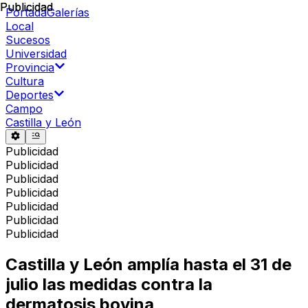
Publicidad
Publicidad
Portada
Galerías
Local
Sucesos
Universidad
Provincia
Cultura
Deportes
Campo
Castilla y León
Publicidad
Publicidad
Publicidad
Publicidad
Publicidad
Publicidad
Publicidad
Castilla y León amplía hasta el 31 de
julio las medidas contra la
dermatosis bovina