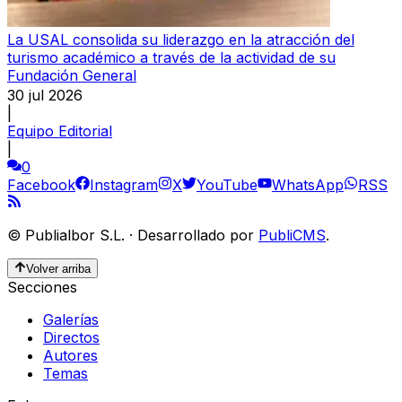
La USAL consolida su liderazgo en la atracción del
turismo académico a través de la actividad de su
Fundación General
30 jul 2026
|
Equipo Editorial
|
0
Facebook
Instagram
X
YouTube
WhatsApp
RSS
©
Publialbor S.L.
·
Desarrollado por
PubliCMS
.
Volver arriba
Secciones
Galerías
Directos
Autores
Temas