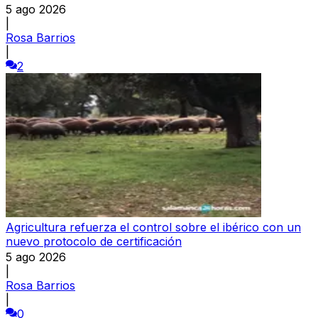
5 ago 2026
|
Rosa Barrios
|
2
Agricultura refuerza el control sobre el ibérico con un
nuevo protocolo de certificación
5 ago 2026
|
Rosa Barrios
|
0