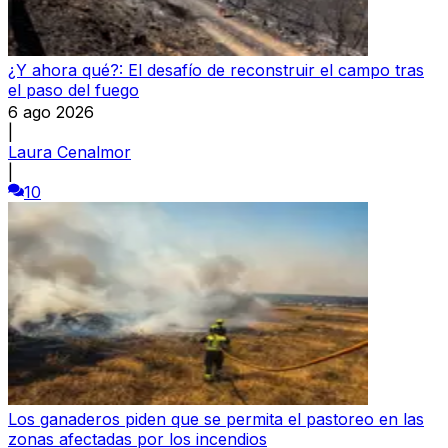
¿Y ahora qué?: El desafío de reconstruir el campo tras
el paso del fuego
6 ago 2026
|
Laura Cenalmor
|
10
Los ganaderos piden que se permita el pastoreo en las
zonas afectadas por los incendios