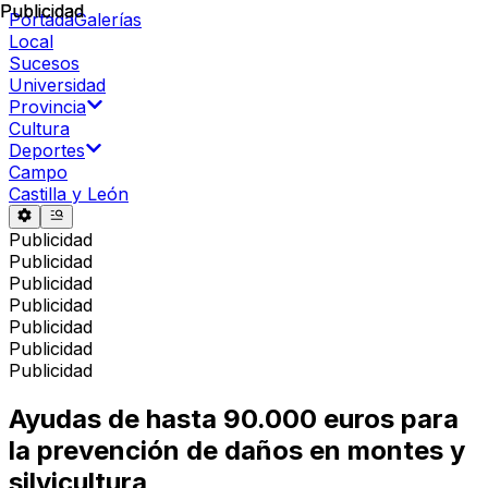
Publicidad
Publicidad
Portada
Galerías
Local
Sucesos
Universidad
Provincia
Cultura
Deportes
Campo
Castilla y León
Publicidad
Publicidad
Publicidad
Publicidad
Publicidad
Publicidad
Publicidad
Ayudas de hasta 90.000 euros para
la prevención de daños en montes y
silvicultura