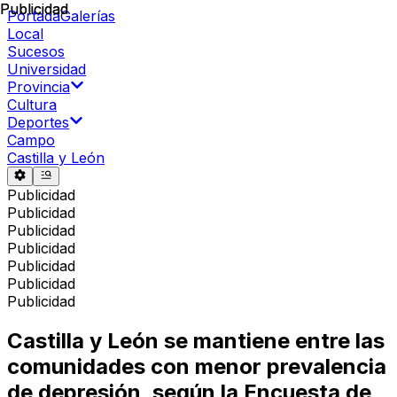
Publicidad
Publicidad
Portada
Galerías
Local
Sucesos
Universidad
Provincia
Cultura
Deportes
Campo
Castilla y León
Publicidad
Publicidad
Publicidad
Publicidad
Publicidad
Publicidad
Publicidad
Castilla y León se mantiene entre las
comunidades con menor prevalencia
de depresión, según la Encuesta de