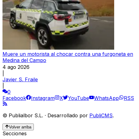
Muere un motorista al chocar contra una furgoneta en
Medina del Campo
4 ago 2026
|
Javier S. Fraile
|
0
Facebook
Instagram
X
YouTube
WhatsApp
RSS
©
Publialbor S.L.
·
Desarrollado por
PubliCMS
.
Volver arriba
Secciones