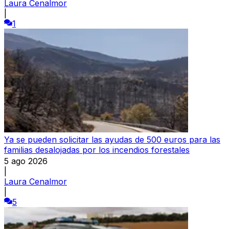
Laura Cenalmor
|
1
Ya se pueden solicitar las ayudas de 500 euros para las
familias desalojadas por los incendios forestales
5 ago 2026
|
Laura Cenalmor
|
5