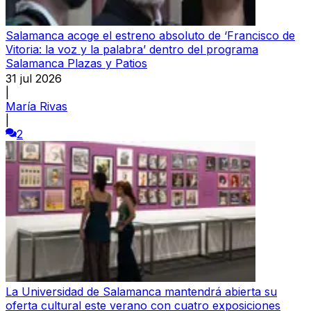
Salamanca acoge el estreno absoluto de ‘Francisco de
Vitoria: la voz y la palabra’ dentro del programa
Salamanca Plazas y Patios
31 jul 2026
|
María Rivas
|
2
La Universidad de Salamanca mantendrá abierta su
oferta cultural este verano con cuatro exposiciones