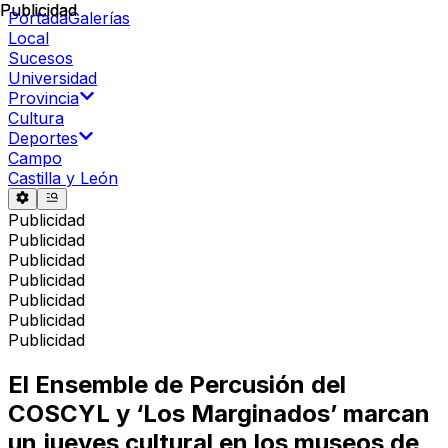
Publicidad
Publicidad
Portada
Galerías
Local
Sucesos
Universidad
Provincia
Cultura
Deportes
Campo
Castilla y León
Publicidad
Publicidad
Publicidad
Publicidad
Publicidad
Publicidad
Publicidad
El Ensemble de Percusión del
COSCYL y ‘Los Marginados’ marcan
un jueves cultural en los museos de