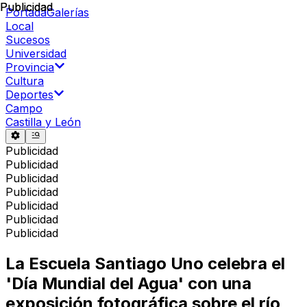
Publicidad
Publicidad
Portada
Galerías
Local
Sucesos
Universidad
Provincia
Cultura
Deportes
Campo
Castilla y León
Publicidad
Publicidad
Publicidad
Publicidad
Publicidad
Publicidad
Publicidad
La Escuela Santiago Uno celebra el
'Día Mundial del Agua' con una
exposición fotográfica sobre el río